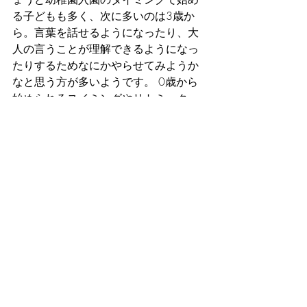
る子どもも多く、次に多いのは3歳か
ら。言葉を話せるようになったり、大
人の言うことが理解できるようになっ
たりするためなにかやらせてみようか
なと思う方が多いようです。 0歳から
始められるスイミングやリトミック
は、ママも一緒に受けられるので子ど
もも安心してレッスンを受けられます
ね。デメリットを挙げるなら、感染症
の予防注射をまだしてない子達には少
し不安な面もあります。  
それでは一体どのくらいお金が
かかるのか
というところですが、0歳～3歳は約1
万円、4歳～6歳は約12,000円、7歳~9
歳は約17,000円という結果が出ていま